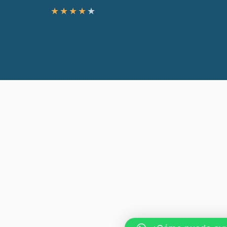
★
★
★
★
★